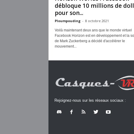
débloque 10 millions de dol
pour son...
Ploumpouding
-
8 octobre 2021
Voilà maintenant deux ans que le monde virtuel
Facebook Horizon est en développement et la so
de Mark Zuckerberg a décidé d'accélérer le
mouvement...
Rejoignez-nous sur les réseaux sociaux :