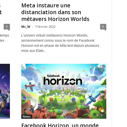
s
Meta instaure une
t
distanciation dans son
métavers Horizon Worlds
0
Mr_W
-
7 février 2022
0
gtemps
L'univers virtuel (métavers) Horizon Worlds,
les
anciennement connu sous le nom de Facebook
Horizon est en phase de bêta test depuis plusieurs
mois aux Etats...
News
Facebook Horizon, un monde