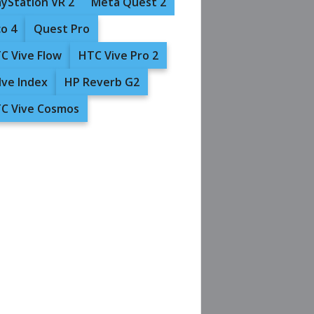
ayStation VR 2
Meta Quest 2
co 4
Quest Pro
C Vive Flow
HTC Vive Pro 2
lve Index
HP Reverb G2
C Vive Cosmos