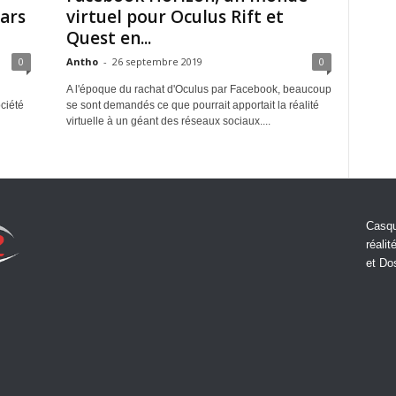
lars
virtuel pour Oculus Rift et
Quest en...
0
Antho
-
26 septembre 2019
0
A l'époque du rachat d'Oculus par Facebook, beaucoup
ciété
se sont demandés ce que pourrait apportait la réalité
virtuelle à un géant des réseaux sociaux....
Casqu
réalit
et Do