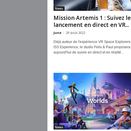
News
Mission Artemis 1 : Suivez le
lancement en direct en VR...
June
-
29 août 2022
Déjà auteur de l'expérience VR Space Explorers
ISS Experience, le studio Felix & Paul proposera
aujourd'hui de suivre en direct et en réalité...
News