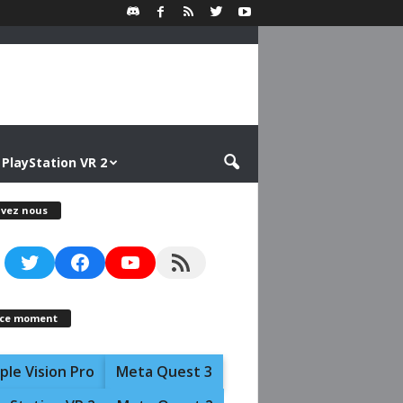
PlayStation VR 2
ivez nous
Twitter
Facebook
YouTube
RSS Feed
 ce moment
ple Vision Pro
Meta Quest 3