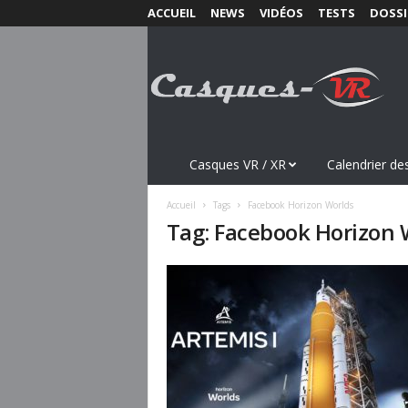
ACCUEIL
NEWS
VIDÉOS
TESTS
DOSSI
C
a
s
q
u
e
s
Casques VR / XR
Calendrier des
-
V
Accueil
Tags
Facebook Horizon Worlds
R
Tag: Facebook Horizon 
.
c
o
m