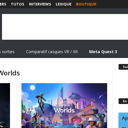
ERS
TUTOS
INTERVIEWS
LEXIQUE
BOUTIQUE
 sorties
Comparatif casques VR / XR
Meta Quest 3
Su
Worlds
En
Ap