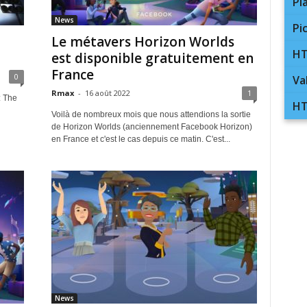
Pl
News
Pi
Le métavers Horizon Worlds
HT
est disponible gratuitement en
France
0
Va
Rmax
-
16 août 2022
1
: The
HT
Voilà de nombreux mois que nous attendions la sortie
de Horizon Worlds (anciennement Facebook Horizon)
en France et c'est le cas depuis ce matin. C'est...
News