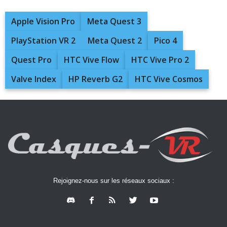
Apple Vision Pro
Meta Quest 3
PlayStation VR 2
Meta Quest 2
Pico 4
Quest Pro
HTC Vive Flow
HTC Vive Pro 2
Valve Index
HP Reverb G2
HTC Vive Cosmos
Rejoignez-nous sur les réseaux sociaux :