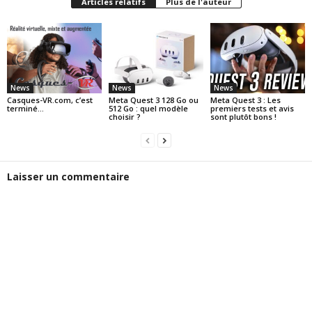
Articles relatifs
Plus de l'auteur
News
News
News
Casques-VR.com, c’est
Meta Quest 3 128 Go ou
Meta Quest 3 : Les
terminé…
512 Go : quel modèle
premiers tests et avis
choisir ?
sont plutôt bons !
Laisser un commentaire