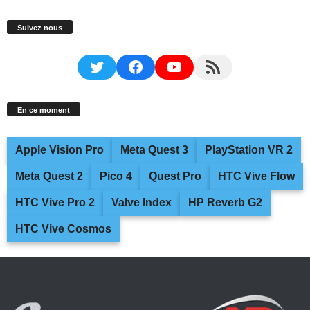
Suivez nous
Twitter
Facebook
YouTube
RSS Feed
En ce moment
Apple Vision Pro
Meta Quest 3
PlayStation VR 2
Meta Quest 2
Pico 4
Quest Pro
HTC Vive Flow
HTC Vive Pro 2
Valve Index
HP Reverb G2
HTC Vive Cosmos