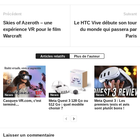
Précédent
Suivant
Skies of Azeroth – une
Le HTC Vive débute son tour
expérience VR pour le film
du monde qui passera par
Warcraft
Paris
Articles relatifs
Plus de l'auteur
News
News
News
Casques-VR.com, c’est
Meta Quest 3 128 Go ou
Meta Quest 3 : Les
terminé…
512 Go : quel modèle
premiers tests et avis
choisir ?
sont plutôt bons !
Laisser un commentaire