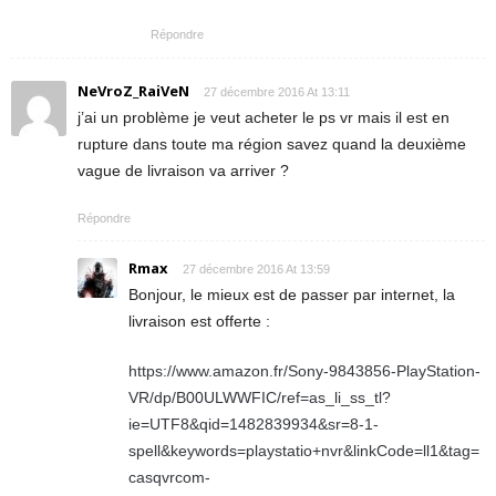
Répondre
NeVroZ_RaiVeN
27 décembre 2016 At 13:11
j’ai un problème je veut acheter le ps vr mais il est en
rupture dans toute ma région savez quand la deuxième
vague de livraison va arriver ?
Répondre
Rmax
27 décembre 2016 At 13:59
Bonjour, le mieux est de passer par internet, la
livraison est offerte :
https://www.amazon.fr/Sony-9843856-PlayStation-
VR/dp/B00ULWWFIC/ref=as_li_ss_tl?
ie=UTF8&qid=1482839934&sr=8-1-
spell&keywords=playstatio+nvr&linkCode=ll1&tag=
casqvrcom-