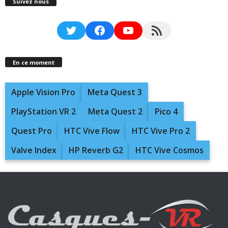
Suivez nous
Twitter
Facebook
YouTube
RSS Feed
En ce moment
Apple Vision Pro
Meta Quest 3
PlayStation VR 2
Meta Quest 2
Pico 4
Quest Pro
HTC Vive Flow
HTC Vive Pro 2
Valve Index
HP Reverb G2
HTC Vive Cosmos