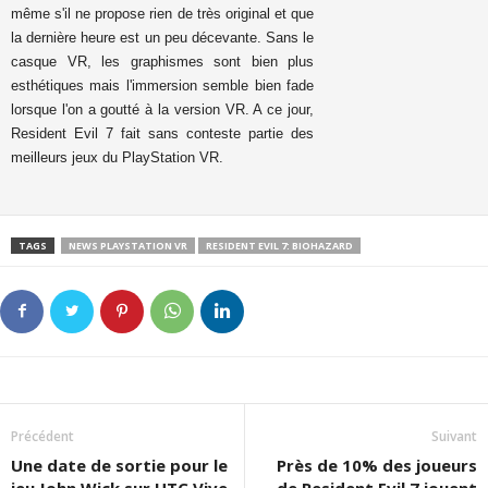
même s'il ne propose rien de très original et que
la dernière heure est un peu décevante. Sans le
casque VR, les graphismes sont bien plus
esthétiques mais l'immersion semble bien fade
lorsque l'on a goutté à la version VR. A ce jour,
Resident Evil 7 fait sans conteste partie des
meilleurs jeux du PlayStation VR.
TAGS
NEWS PLAYSTATION VR
RESIDENT EVIL 7: BIOHAZARD
Précédent
Suivant
Une date de sortie pour le
Près de 10% des joueurs
jeu John Wick sur HTC Vive
de Resident Evil 7 jouent