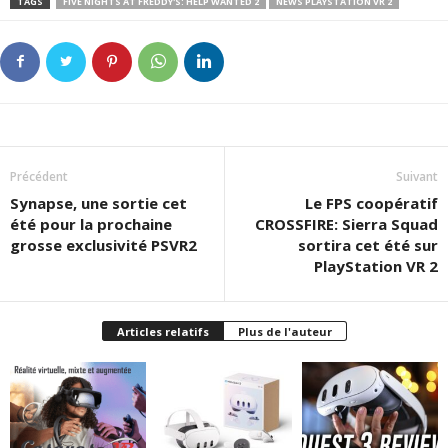
TAGS
FIVE NIGHTS AT FREDDY'S: HELP WANTED 2
NEWS PLAYSTATION VR 2
Précédent
Suivant
Synapse, une sortie cet
Le FPS coopératif
été pour la prochaine
CROSSFIRE: Sierra Squad
grosse exclusivité PSVR2
sortira cet été sur
PlayStation VR 2
Articles relatifs
Plus de l'auteur