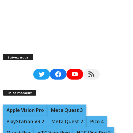
Suivez nous
Twitter
Facebook
YouTube
RSS Feed
En ce moment
Apple Vision Pro
Meta Quest 3
PlayStation VR 2
Meta Quest 2
Pico 4
Quest Pro
HTC Vive Flow
HTC Vive Pro 2