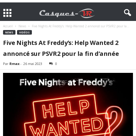
Accueil
News
Five Nights At Freddy’s: Help Wanted 2 annoncé sur PSVR2 pour la...
NEWS
VIDÉOS
Five Nights At Freddy’s: Help Wanted 2
annoncé sur PSVR2 pour la fin d’année
Par
Rmax
-
26 mai 2023
0