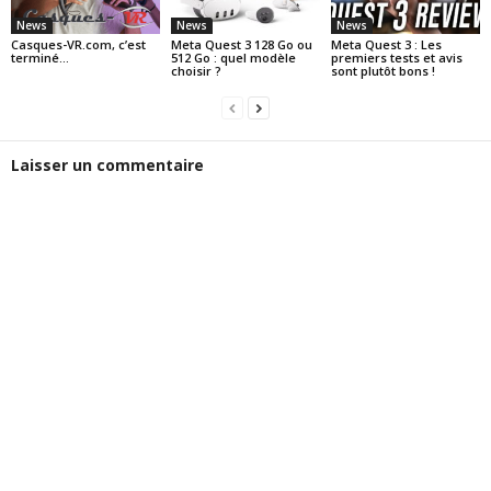
News
News
News
Casques-VR.com, c’est
Meta Quest 3 128 Go ou
Meta Quest 3 : Les
terminé…
512 Go : quel modèle
premiers tests et avis
choisir ?
sont plutôt bons !
Laisser un commentaire