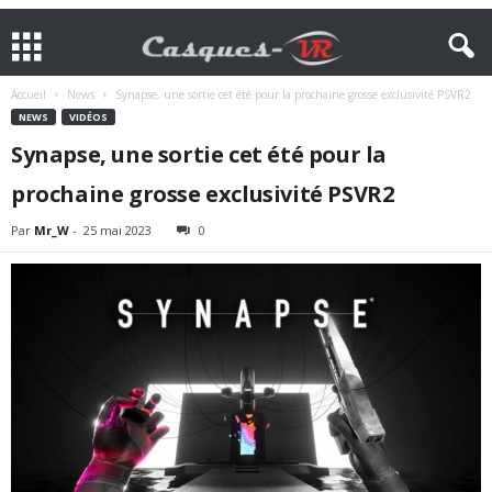
Accueil
News
Synapse, une sortie cet été pour la prochaine grosse exclusivité PSVR2
NEWS
VIDÉOS
Synapse, une sortie cet été pour la
prochaine grosse exclusivité PSVR2
Par
Mr_W
-
25 mai 2023
0