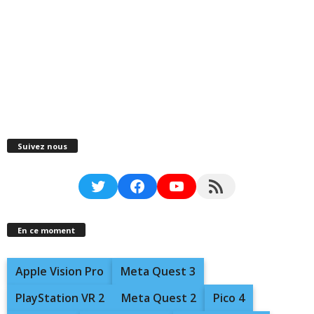
Suivez nous
Twitter
Facebook
YouTube
RSS Feed
En ce moment
Apple Vision Pro
Meta Quest 3
PlayStation VR 2
Meta Quest 2
Pico 4