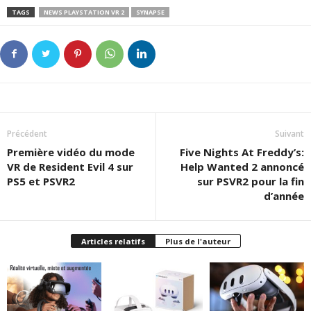
TAGS
NEWS PLAYSTATION VR 2
SYNAPSE
Précédent
Suivant
Première vidéo du mode
Five Nights At Freddy’s:
VR de Resident Evil 4 sur
Help Wanted 2 annoncé
PS5 et PSVR2
sur PSVR2 pour la fin
d’année
Articles relatifs
Plus de l'auteur