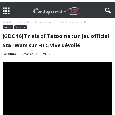
Accueil
News
Trials of Tatooine : un jeu officiel Star Wars sur HTC...
NEWS
VIDÉOS
[GDC 16] Trials of Tatooine : un jeu officiel
Star Wars sur HTC Vive dévoilé
Par
Rmax
-
15 mars 2016
0