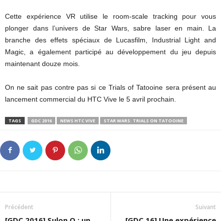
Cette expérience VR utilise le room-scale tracking pour vous
plonger dans l’univers de Star Wars, sabre laser en main. La
branche des effets spéciaux de Lucasfilm, Industrial Light and
Magic, a également participé au développement du jeu depuis
maintenant douze mois.
On ne sait pas contre pas si ce Trials of Tatooine sera présent au
lancement commercial du HTC Vive le 5 avril prochain.
TAGS
GDC 2016
NEWS HTC VIVE
STAR WARS: TRIALS ON TATOOINE
Précédent
Suivant
[GDC 2016] Sulon Q : un
[GDC 16] Une expérience