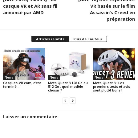
casque VR et AR sans fil
VR basée sur le film
annoncé par AMD
Assassin’s Creed en
préparation
Articles relatifs
Plus de l'auteur
News
News
News
Casques-VR.com, c’est
Meta Quest 3 128 Go ou
Meta Quest 3 : Les
terminé…
512 Go : quel modèle
premiers tests et avis
choisir ?
sont plutôt bons !
Laisser un commentaire