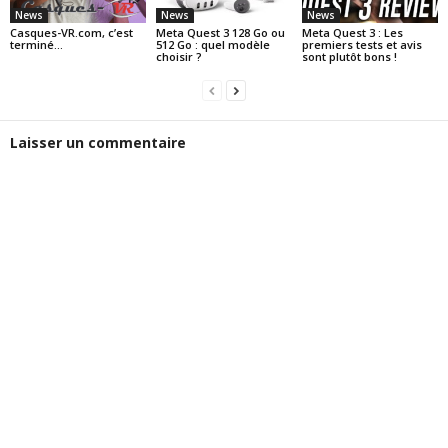
News
News
News
Casques-VR.com, c’est
Meta Quest 3 128 Go ou
Meta Quest 3 : Les
terminé…
512 Go : quel modèle
premiers tests et avis
choisir ?
sont plutôt bons !
Laisser un commentaire