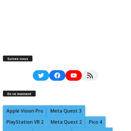
Suivez nous
Twitter
Facebook
YouTube
RSS Feed
En ce moment
Apple Vision Pro
Meta Quest 3
PlayStation VR 2
Meta Quest 2
Pico 4