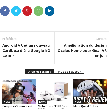
Précédent
Suivant
Android VR et un nouveau
Amélioration du design
Cardboard à la Google I/O
Oculus Home pour Gear VR
2016 ?
en juin
Articles relatifs
Plus de l'auteur
News
News
News
Casques-VR.com, c’est
Meta Quest 3 128 Go ou
Meta Quest 3 : Les
terminé…
512 Go : quel modèle
premiers tests et avis