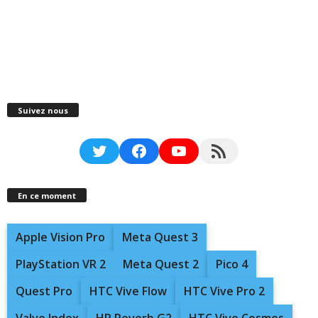
Suivez nous
Twitter
Facebook
YouTube
RSS Feed
En ce moment
Apple Vision Pro
Meta Quest 3
PlayStation VR 2
Meta Quest 2
Pico 4
Quest Pro
HTC Vive Flow
HTC Vive Pro 2
Valve Index
HP Reverb G2
HTC Vive Cosmos