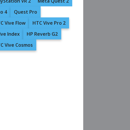
ayStation VR 2
Meta Quest 2
co 4
Quest Pro
C Vive Flow
HTC Vive Pro 2
lve Index
HP Reverb G2
C Vive Cosmos