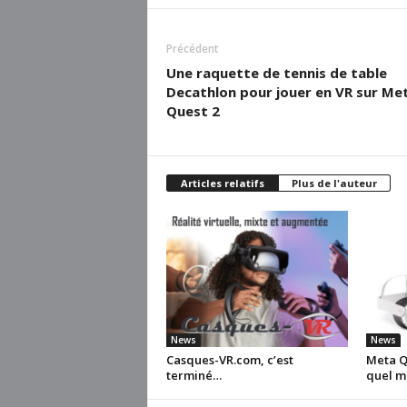
Précédent
Une raquette de tennis de table
Decathlon pour jouer en VR sur Me
Quest 2
Articles relatifs
Plus de l'auteur
News
News
Casques-VR.com, c’est
Meta Qu
terminé…
quel m