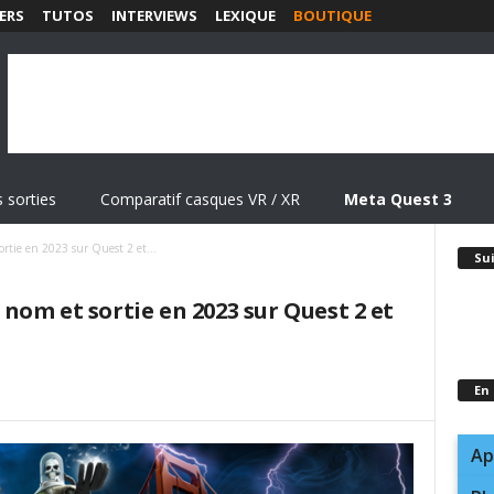
ERS
TUTOS
INTERVIEWS
LEXIQUE
BOUTIQUE
 sorties
Comparatif casques VR / XR
Meta Quest 3
rtie en 2023 sur Quest 2 et...
Su
om et sortie en 2023 sur Quest 2 et
En
Ap