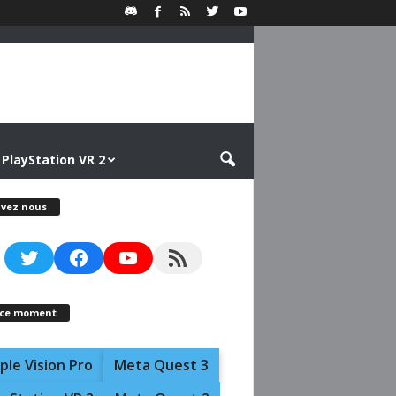
PlayStation VR 2
ivez nous
Twitter
Facebook
YouTube
RSS Feed
 ce moment
ple Vision Pro
Meta Quest 3