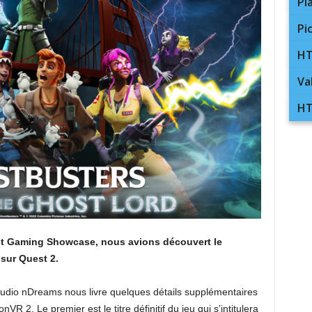
Pl
Pi
HT
Va
HT
est Gaming Showcase, nous avions découvert le
sur Quest 2.
 studio nDreams nous livre quelques détails supplémentaires
VR 2. Le premier est le titre définitif du jeu qui s’intitulera