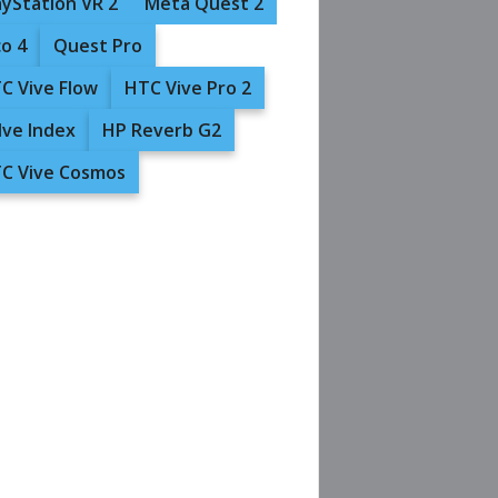
ayStation VR 2
Meta Quest 2
co 4
Quest Pro
C Vive Flow
HTC Vive Pro 2
lve Index
HP Reverb G2
C Vive Cosmos