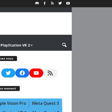
PlayStation VR 2
ivez nous
Twitter
Facebook
YouTube
RSS Feed
 ce moment
ple Vision Pro
Meta Quest 3