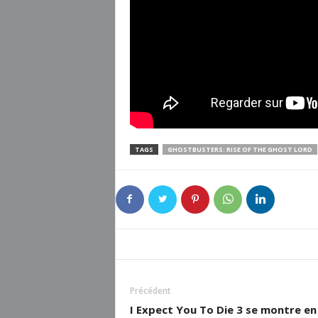
TAGS
GHOSTBUSTERS: RISE OF THE GHOST LORD
Précédent
I Expect You To Die 3 se montre en