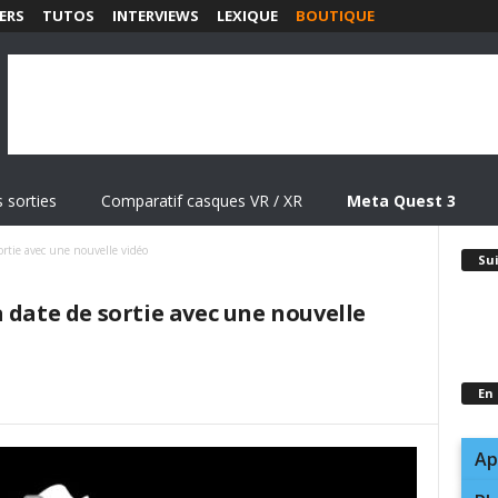
ERS
TUTOS
INTERVIEWS
LEXIQUE
BOUTIQUE
 sorties
Comparatif casques VR / XR
Meta Quest 3
ortie avec une nouvelle vidéo
Su
 date de sortie avec une nouvelle
En
Ap