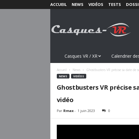
ACCUEIL
NEWS
VIDÉOS
TESTS
DOSSI
C
a
s
q
u
e
s
Casques VR / XR
Calendrier des
-
V
Accueil
News
Ghostbusters VR précise sa date de s
R
NEWS
VIDÉOS
.
Ghostbusters VR précise sa
c
o
vidéo
m
Par
Rmax
-
1 juin 2023
0