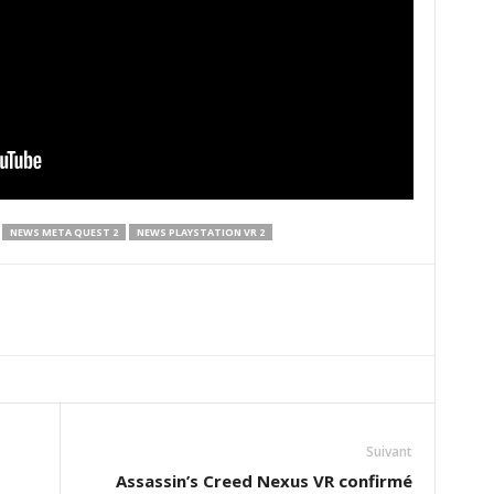
NEWS META QUEST 2
NEWS PLAYSTATION VR 2
Suivant
Assassin’s Creed Nexus VR confirmé