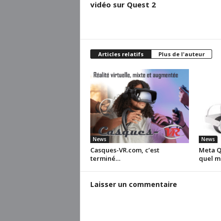
vidéo sur Quest 2
Articles relatifs
Plus de l'auteur
News
News
Casques-VR.com, c’est
Meta Qu
terminé…
quel m
Laisser un commentaire