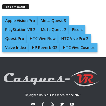
En ce moment
Apple Vision Pro
Meta Quest 3
PlayStation VR 2
Meta Quest 2
Pico 4
Quest Pro
HTC Vive Flow
HTC Vive Pro 2
Valve Index
HP Reverb G2
HTC Vive Cosmos
Rejoignez-nous sur les réseaux sociaux :