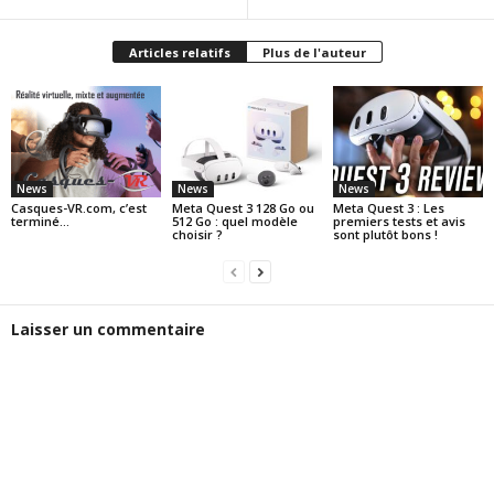
Articles relatifs
Plus de l'auteur
News
News
News
Casques-VR.com, c’est
Meta Quest 3 128 Go ou
Meta Quest 3 : Les
terminé…
512 Go : quel modèle
premiers tests et avis
choisir ?
sont plutôt bons !
Laisser un commentaire