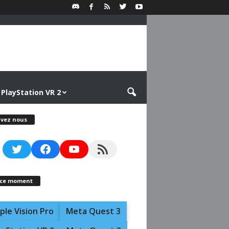
PlayStation VR 2
ivez nous
Twitter
Facebook
YouTube
RSS Feed
 ce moment
ple Vision Pro
Meta Quest 3