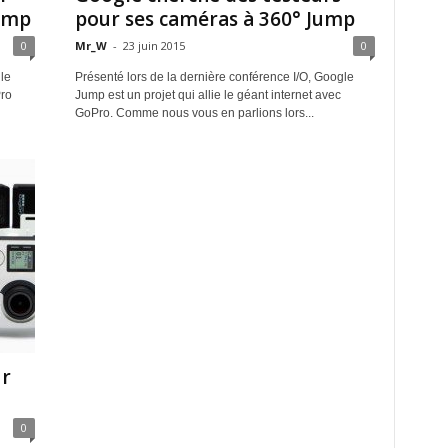
Jump
pour ses caméras à 360° Jump
0
Mr_W
-
23 juin 2015
0
le
Présenté lors de la dernière conférence I/O, Google
ro
Jump est un projet qui allie le géant internet avec
GoPro. Comme nous vous en parlions lors...
ur
0