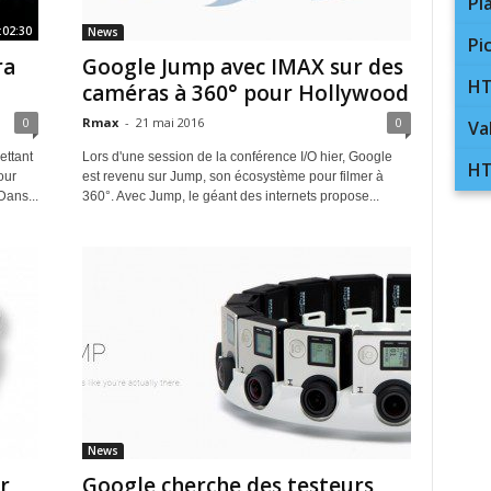
Pl
:02:30
News
Pi
ra
Google Jump avec IMAX sur des
HT
caméras à 360° pour Hollywood
0
Rmax
-
21 mai 2016
0
Va
ettant
Lors d'une session de la conférence I/O hier, Google
HT
our
est revenu sur Jump, son écosystème pour filmer à
Dans...
360°. Avec Jump, le géant des internets propose...
News
r
Google cherche des testeurs