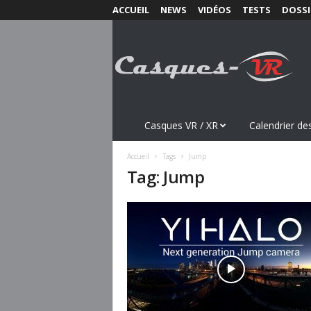
ACCUEIL
NEWS
VIDÉOS
TESTS
DOSSI
C
a
s
q
u
e
s
Casques VR / XR
Calendrier des
-
V
Accueil
Tags
Jump
R
Tag: Jump
.
c
o
m