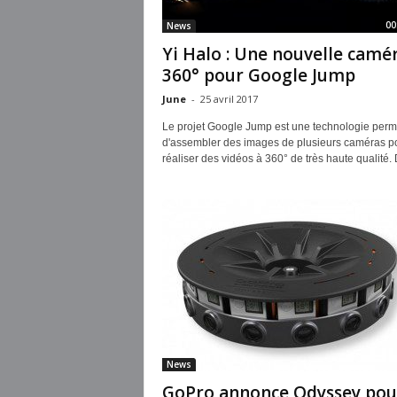
00
News
Yi Halo : Une nouvelle camé
360° pour Google Jump
June
-
25 avril 2017
Le projet Google Jump est une technologie perm
d'assembler des images de plusieurs caméras p
réaliser des vidéos à 360° de très haute qualité. 
News
GoPro annonce Odyssey pou