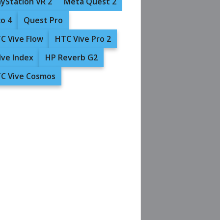
ayStation VR 2
Meta Quest 2
co 4
Quest Pro
C Vive Flow
HTC Vive Pro 2
lve Index
HP Reverb G2
C Vive Cosmos