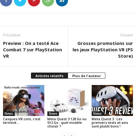
Précédent
Suivant
Preview : On a testé Ace
Grosses promotions sur
Combat 7 sur PlayStation
les jeux PlayStation VR (PS
VR
Store)
Articles relatifs
Plus de l'auteur
News
News
News
Casques-VR.com, c’est
Meta Quest 3 128 Go ou
Meta Quest 3 : Les
terminé…
512 Go : quel modèle
premiers tests et avis
choisir ?
sont plutôt bons !