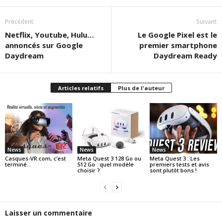
Précédent
Suivant
Netflix, Youtube, Hulu…
Le Google Pixel est le
annoncés sur Google
premier smartphone
Daydream
Daydream Ready
Articles relatifs
Plus de l'auteur
News
News
News
Casques-VR.com, c’est
Meta Quest 3 128 Go ou
Meta Quest 3 : Les
terminé…
512 Go : quel modèle
premiers tests et avis
choisir ?
sont plutôt bons !
Laisser un commentaire