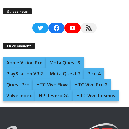
Suivez nous
Twitter
Facebook
YouTube
RSS Feed
En ce moment
Apple Vision Pro
Meta Quest 3
PlayStation VR 2
Meta Quest 2
Pico 4
Quest Pro
HTC Vive Flow
HTC Vive Pro 2
Valve Index
HP Reverb G2
HTC Vive Cosmos