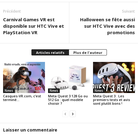
Précédent
Suivant
Carnival Games VR est
Halloween se fête aussi
disponible sur HTC Vive et
sur HTC Vive avec des
PlayStation VR
promotions
Articles relatifs
Plus de l'auteur
News
News
News
Casques-VR.com, c’est
Meta Quest 3 128 Go ou
Meta Quest 3 : Les
terminé…
512 Go : quel modèle
premiers tests et avis
choisir ?
sont plutôt bons !
Laisser un commentaire