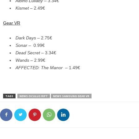
Albino Lullaby ­
– 3.34€
Kismet
– 2.49€
Gear VR
Dark Days
– 2.75€
Sonar
– 0.99€
Dead Secret
– 3.34€
Wands
– 2.99€
AFFECTED: The Manor
­ – 1.49€
TAGS
NEWS OCULUS RIFT
NEWS SAMSUNG GEAR VR