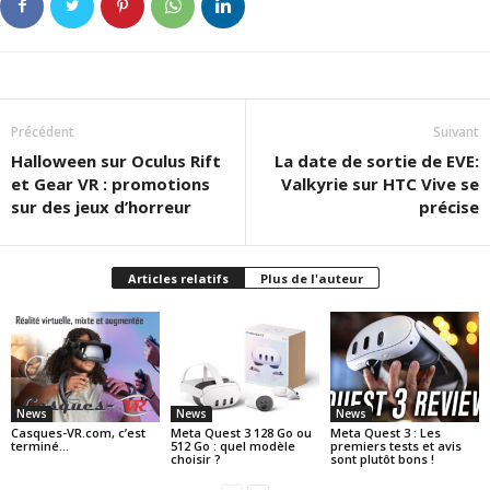
Précédent
Suivant
Halloween sur Oculus Rift
La date de sortie de EVE:
et Gear VR : promotions
Valkyrie sur HTC Vive se
sur des jeux d’horreur
précise
Articles relatifs
Plus de l'auteur
News
News
News
Casques-VR.com, c’est
Meta Quest 3 128 Go ou
Meta Quest 3 : Les
terminé…
512 Go : quel modèle
premiers tests et avis
choisir ?
sont plutôt bons !