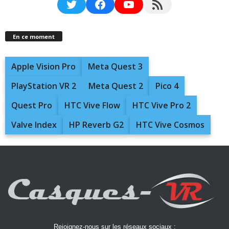
Twitter
Facebook
YouTube
RSS Feed
En ce moment
Apple Vision Pro
Meta Quest 3
PlayStation VR 2
Meta Quest 2
Pico 4
Quest Pro
HTC Vive Flow
HTC Vive Pro 2
Valve Index
HP Reverb G2
HTC Vive Cosmos
Rejoignez-nous sur les réseaux sociaux :