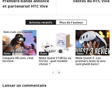
Première bande annonce
ventes du HTC Vive
et partenariat HTC Vive
Articles relatifs
Plus de l'auteur
News
News
News
Casques-VR.com, c’est
Meta Quest 3 128 Go ou
Meta Quest 3 : Les
terminé…
512 Go : quel modèle
premiers tests et avis
choisir ?
sont plutôt bons !
Laisser un commentaire