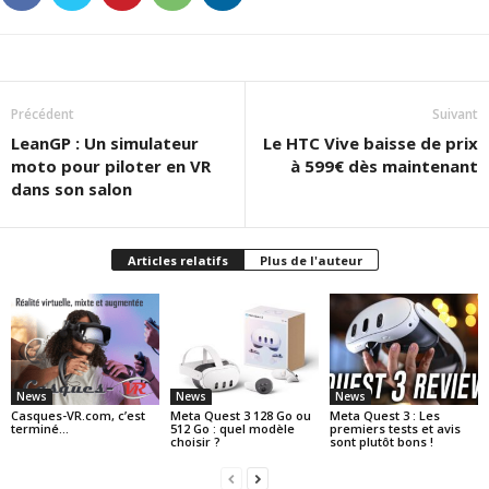
Précédent
Suivant
LeanGP : Un simulateur
Le HTC Vive baisse de prix
moto pour piloter en VR
à 599€ dès maintenant
dans son salon
Articles relatifs
Plus de l'auteur
News
News
News
Casques-VR.com, c’est
Meta Quest 3 128 Go ou
Meta Quest 3 : Les
terminé…
512 Go : quel modèle
premiers tests et avis
choisir ?
sont plutôt bons !