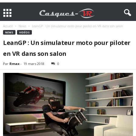
Accueil
News
LeanGP : Un simulateur moto pour piloter en VR dans son salon
NEWS
VIDÉOS
LeanGP : Un simulateur moto pour piloter
en VR dans son salon
Par
Rmax
-
19 mars 2018
0