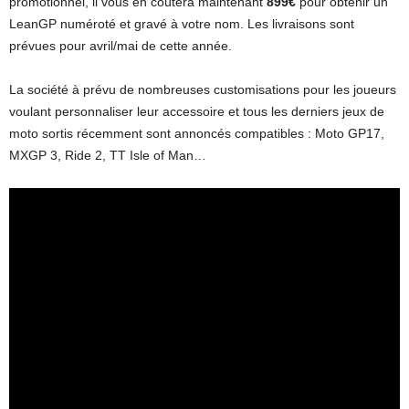
promotionnel, il vous en coûtera maintenant
899€
pour obtenir un
LeanGP numéroté et gravé à votre nom. Les livraisons sont
prévues pour avril/mai de cette année.
La société à prévu de nombreuses customisations pour les joueurs
voulant personnaliser leur accessoire et tous les derniers jeux de
moto sortis récemment sont annoncés compatibles : Moto GP17,
MXGP 3, Ride 2, TT Isle of Man…