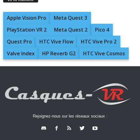
Apple Vision Pro
Meta Quest 3
PlayStation VR 2
Meta Quest 2
Pico 4
Quest Pro
HTC Vive Flow
HTC Vive Pro 2
Valve Index
HP Reverb G2
HTC Vive Cosmos
Rejoignez-nous sur les réseaux sociaux :