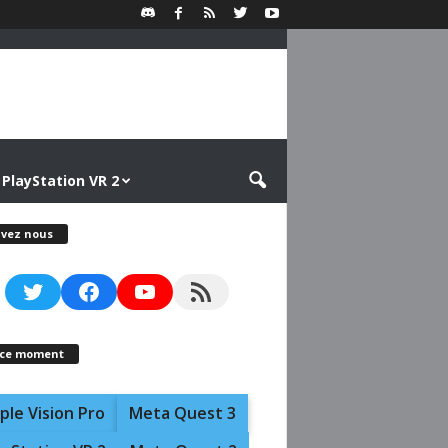
PlayStation VR 2
ivez nous
Twitter
Facebook
YouTube
RSS Feed
 ce moment
ple Vision Pro
Meta Quest 3