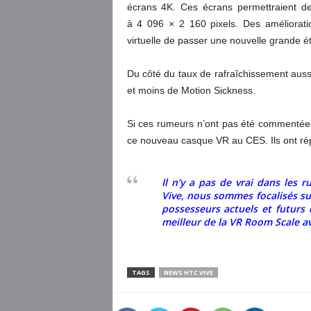
écrans 4K. Ces écrans permettraient de
à 4 096 ×
2 160 pixels. Des améliorati
virtuelle de passer une nouvelle grande é
Du côté du taux de rafraîchissement aussi
et moins de Motion Sickness.
Si ces rumeurs n’ont pas été commentée
ce nouveau casque VR au CES. Ils ont ré
Il n’y a pas de vrai dans les
Vive, nous sommes focalisés su
possesseurs actuels et futurs d
meilleur de la VR Room Scale a
TAGS
NEWS HTC VIVE