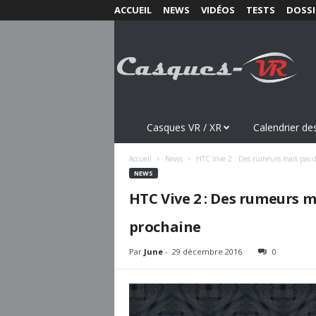
ACCUEIL
NEWS
VIDÉOS
TESTS
DOSSI
C
a
s
q
u
e
s
Casques VR / XR
Calendrier des
-
V
Accueil
News
HTC Vive 2 : Des rumeurs mais pas d
R
NEWS
.
HTC Vive 2 : Des rumeurs 
c
o
prochaine
m
Par
June
-
29 décembre 2016
0