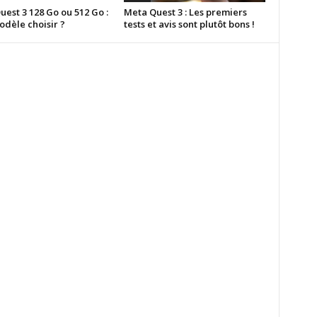
est 3 128 Go ou 512 Go :
Meta Quest 3 : Les premiers
odèle choisir ?
tests et avis sont plutôt bons !