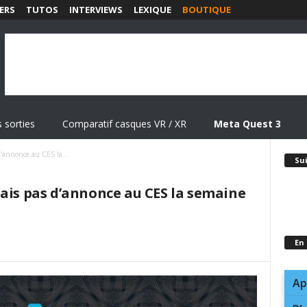
ERS
TUTOS
INTERVIEWS
LEXIQUE
BOUTIQUE
 sorties
Comparatif casques VR / XR
Meta Quest 3
’annonce au CES la...
Su
mais pas d’annonce au CES la semaine
En
Ap