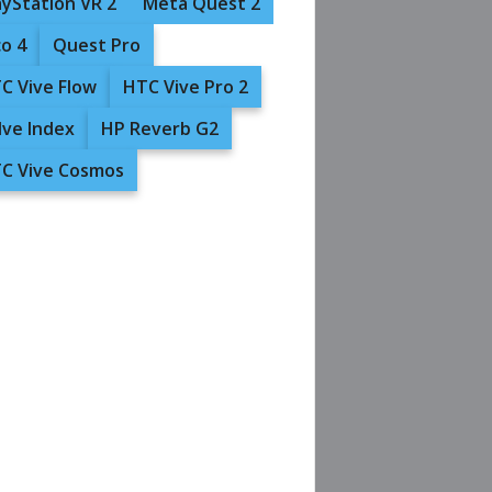
ayStation VR 2
Meta Quest 2
co 4
Quest Pro
C Vive Flow
HTC Vive Pro 2
lve Index
HP Reverb G2
C Vive Cosmos