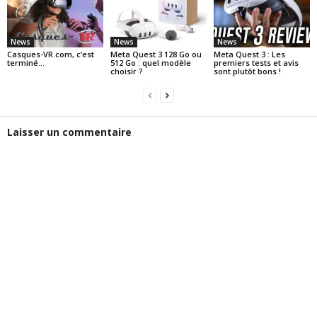
News
News
News
Casques-VR.com, c’est
Meta Quest 3 128 Go ou
Meta Quest 3 : Les
terminé…
512 Go : quel modèle
premiers tests et avis
choisir ?
sont plutôt bons !
Laisser un commentaire