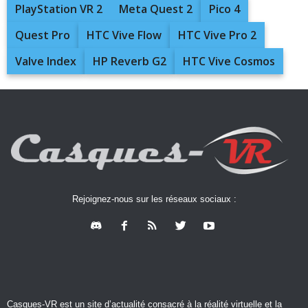
PlayStation VR 2
Meta Quest 2
Pico 4
Quest Pro
HTC Vive Flow
HTC Vive Pro 2
Valve Index
HP Reverb G2
HTC Vive Cosmos
Rejoignez-nous sur les réseaux sociaux :
Casques-VR est un site d’actualité consacré à la réalité virtuelle et la