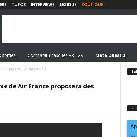
ERS
TUTOS
INTERVIEWS
LEXIQUE
BOUTIQUE
 sorties
Comparatif casques VR / XR
Meta Quest 3
France proposera des lunettes VR
Su
ie de Air France proposera des
En
Ap