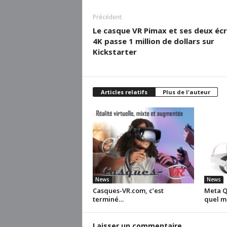
Précédent
Le casque VR Pimax et ses deux éc
4K passe 1 million de dollars sur
Kickstarter
Articles relatifs
Plus de l'auteur
News
News
Casques-VR.com, c’est
Meta Qu
terminé…
quel m
Laisser un commentaire