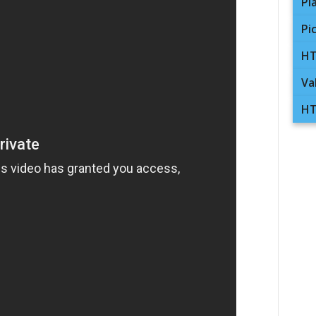
Pl
Pi
HT
Va
HT