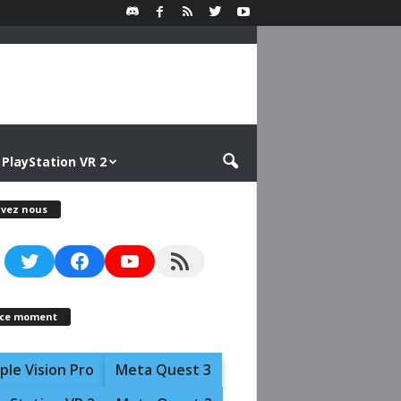
PlayStation VR 2
ivez nous
Twitter
Facebook
YouTube
RSS Feed
 ce moment
ple Vision Pro
Meta Quest 3