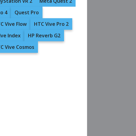
ayStation VR 2
Meta Quest 2
co 4
Quest Pro
C Vive Flow
HTC Vive Pro 2
lve Index
HP Reverb G2
C Vive Cosmos