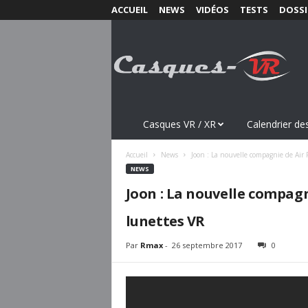
ACCUEIL
NEWS
VIDÉOS
TESTS
DOSSI
C
a
s
q
u
e
s
Casques VR / XR
Calendrier des
-
V
Accueil
News
Joon : La nouvelle compagnie de Air 
R
NEWS
.
Joon : La nouvelle compagn
c
o
lunettes VR
m
Par
Rmax
-
26 septembre 2017
0