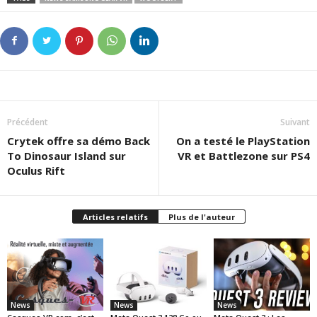
Précédent
Suivant
Crytek offre sa démo Back
On a testé le PlayStation
To Dinosaur Island sur
VR et Battlezone sur PS4
Oculus Rift
Articles relatifs
Plus de l'auteur
News
News
News