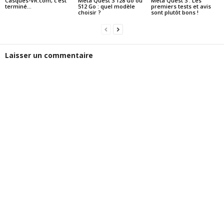
Casques-VR.com, c’est
Meta Quest 3 128 Go ou
Meta Quest 3 : Les
terminé…
512 Go : quel modèle
premiers tests et avis
choisir ?
sont plutôt bons !
Laisser un commentaire