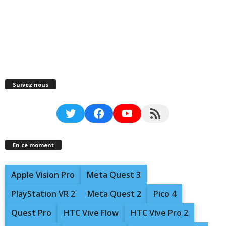
Suivez nous
Twitter
Facebook
YouTube
RSS Feed
En ce moment
Apple Vision Pro
Meta Quest 3
PlayStation VR 2
Meta Quest 2
Pico 4
Quest Pro
HTC Vive Flow
HTC Vive Pro 2