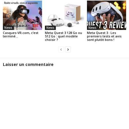
News
News
News
Casques-VR.com, c’est
Meta Quest 3 128 Go ou
Meta Quest 3 : Les
terminé…
512 Go : quel modèle
premiers tests et avis
choisir ?
sont plutôt bons !
Laisser un commentaire