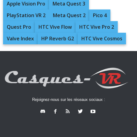
Apple Vision Pro
Meta Quest 3
PlayStation VR 2
Meta Quest 2
Pico 4
Quest Pro
HTC Vive Flow
HTC Vive Pro 2
Valve Index
HP Reverb G2
HTC Vive Cosmos
Rejoignez-nous sur les réseaux sociaux :