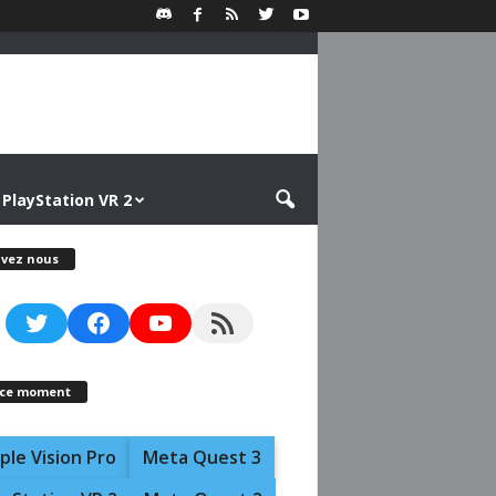
PlayStation VR 2
ivez nous
Twitter
Facebook
YouTube
RSS Feed
 ce moment
ple Vision Pro
Meta Quest 3