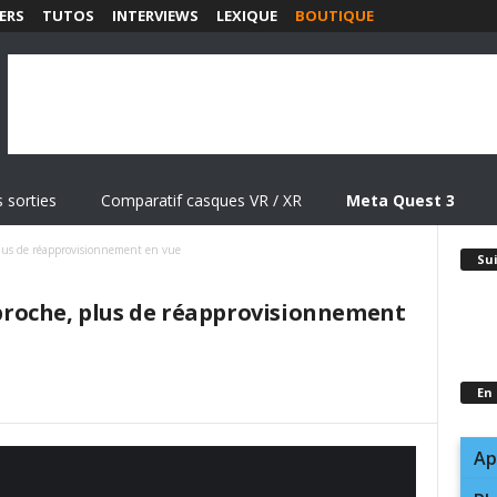
ERS
TUTOS
INTERVIEWS
LEXIQUE
BOUTIQUE
 sorties
Comparatif casques VR / XR
Meta Quest 3
 plus de réapprovisionnement en vue
Su
approche, plus de réapprovisionnement
En
Ap