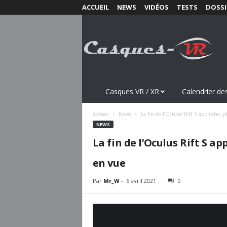
ACCUEIL
NEWS
VIDÉOS
TESTS
DOSSI
C
a
s
q
u
e
s
Casques VR / XR
Calendrier des
-
V
Accueil
News
La fin de l’Oculus Rift S approche,
R
NEWS
.
La fin de l’Oculus Rift S 
c
o
en vue
m
Par
Mr_W
-
6 avril 2021
0