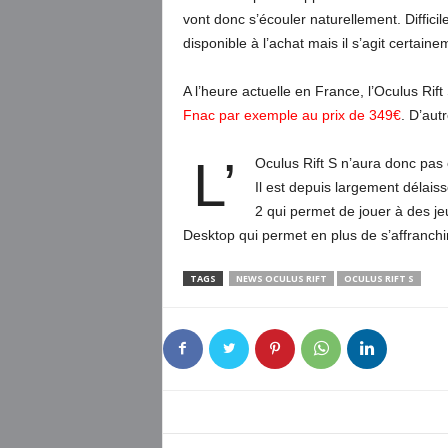
vont donc s’écouler naturellement. Difficil
disponible à l’achat mais il s’agit certain
A l’heure actuelle en France, l’Oculus Rift 
Fnac par exemple au prix de 349€
. D’au
L’
Oculus Rift S n’aura donc pas 
Il est depuis largement délais
2 qui permet de jouer à des jeu
Desktop qui permet en plus de s’affranchi
TAGS
NEWS OCULUS RIFT
OCULUS RIFT S