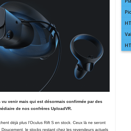
Pl
Pi
HT
Va
HT
 vu venir mais qui est désormais confirmée par des
médiaire de nos confrères UploadVR.
chent déjà plus l’Oculus Rift S en stock. Ceux là ne seront
. Doucement, le stocks restant chez les revendeurs actuels