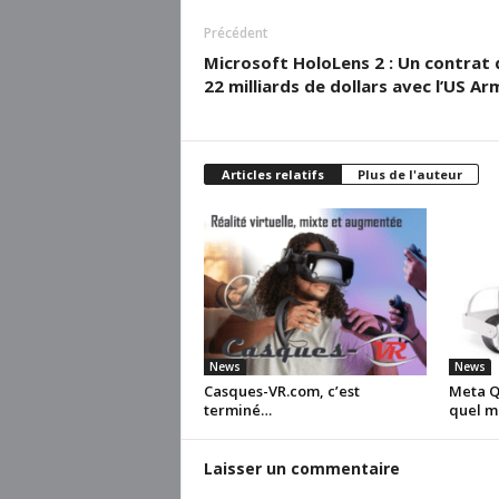
Précédent
Microsoft HoloLens 2 : Un contrat 
22 milliards de dollars avec l’US Ar
Articles relatifs
Plus de l'auteur
News
News
Casques-VR.com, c’est
Meta Qu
terminé…
quel m
Laisser un commentaire