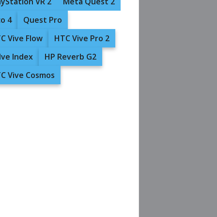
ayStation VR 2
Meta Quest 2
co 4
Quest Pro
C Vive Flow
HTC Vive Pro 2
lve Index
HP Reverb G2
C Vive Cosmos