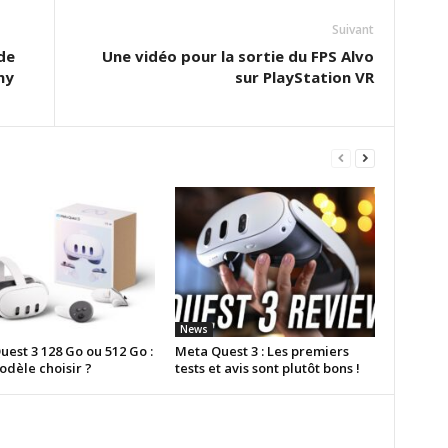
Suivant
de
Une vidéo pour la sortie du FPS Alvo
my
sur PlayStation VR
News
est 3 128 Go ou 512 Go :
Meta Quest 3 : Les premiers
odèle choisir ?
tests et avis sont plutôt bons !