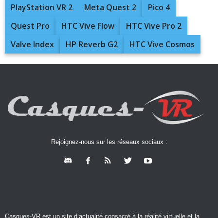
PlayStation VR 2
Meta Quest 2
Pico 4
Quest Pro
HTC Vive Flow
HTC Vive Pro 2
Valve Index
HP Reverb G2
HTC Vive Cosmos
Rejoignez-nous sur les réseaux sociaux :
Casques-VR est un site d’actualité consacré à la réalité virtuelle et la