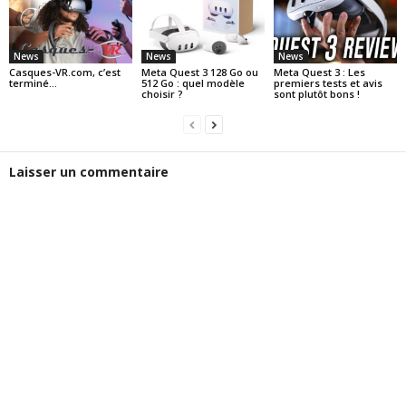
News
News
News
Casques-VR.com, c’est
Meta Quest 3 128 Go ou
Meta Quest 3 : Les
terminé…
512 Go : quel modèle
premiers tests et avis
choisir ?
sont plutôt bons !
Laisser un commentaire