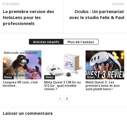
Précédent
Suivant
La première version des
Oculus : Un partenariat
HoloLens pour les
avec le studio Felix & Paul
professionnels
Articles relatifs
Plus de l'auteur
News
News
News
Casques-VR.com, c’est
Meta Quest 3 128 Go ou
Meta Quest 3 : Les
terminé…
512 Go : quel modèle
premiers tests et avis
choisir ?
sont plutôt bons !
Laisser un commentaire