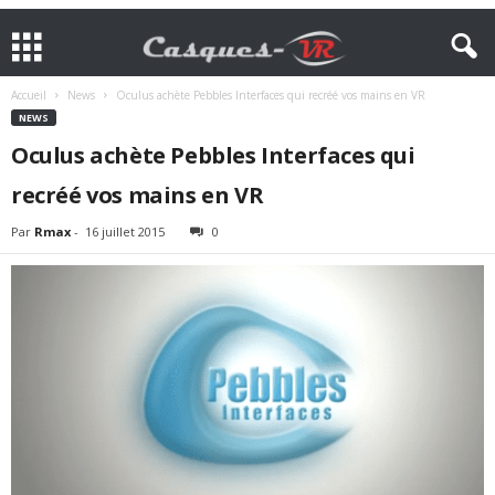
Accueil
News
Oculus achète Pebbles Interfaces qui recréé vos mains en VR
NEWS
Oculus achète Pebbles Interfaces qui
recréé vos mains en VR
Par
Rmax
-
16 juillet 2015
0