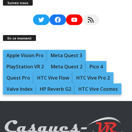
Suivez nous
Twitter
Facebook
YouTube
RSS Feed
En ce moment
Apple Vision Pro
Meta Quest 3
PlayStation VR 2
Meta Quest 2
Pico 4
Quest Pro
HTC Vive Flow
HTC Vive Pro 2
Valve Index
HP Reverb G2
HTC Vive Cosmos