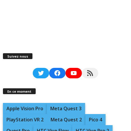
Suivez nous
Twitter
Facebook
YouTube
RSS Feed
En ce moment
Apple Vision Pro
Meta Quest 3
PlayStation VR 2
Meta Quest 2
Pico 4
Quest Pro
HTC Vive Flow
HTC Vive Pro 2