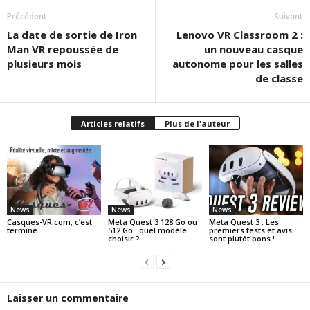
Précédent
Suivant
La date de sortie de Iron
Lenovo VR Classroom 2 :
Man VR repoussée de
un nouveau casque
plusieurs mois
autonome pour les salles
de classe
Articles relatifs
Plus de l'auteur
News
News
News
Casques-VR.com, c’est
Meta Quest 3 128 Go ou
Meta Quest 3 : Les
terminé…
512 Go : quel modèle
premiers tests et avis
choisir ?
sont plutôt bons !
Laisser un commentaire