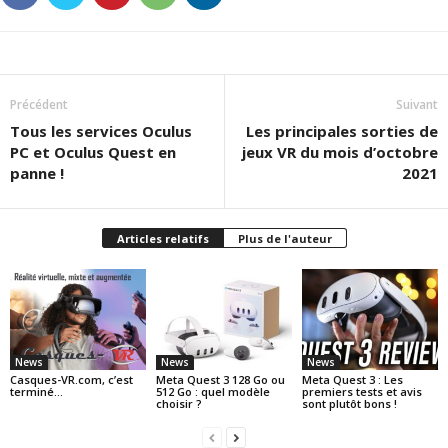
Précédent
Suivant
Tous les services Oculus
Les principales sorties de
PC et Oculus Quest en
jeux VR du mois d’octobre
panne !
2021
Articles relatifs
Plus de l'auteur
News
News
News
Casques-VR.com, c’est
Meta Quest 3 128 Go ou
Meta Quest 3 : Les
terminé…
512 Go : quel modèle
premiers tests et avis
choisir ?
sont plutôt bons !