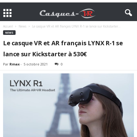
Accueil
News
Le casque VR et AR français LYNX R-1 se lance sur Kickstarter...
NEWS
Le casque VR et AR français LYNX R-1 se
lance sur Kickstarter à 530€
Par
Rmax
-
5 octobre 2021
0