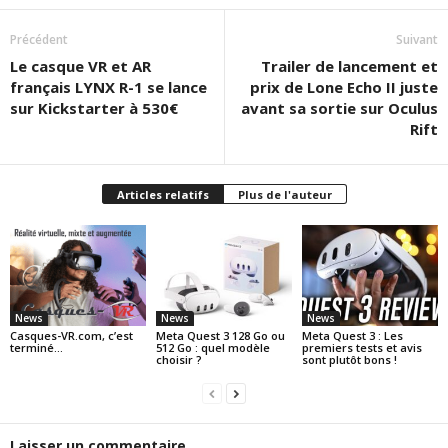
Précédent
Suivant
Le casque VR et AR
Trailer de lancement et
français LYNX R-1 se lance
prix de Lone Echo II juste
sur Kickstarter à 530€
avant sa sortie sur Oculus
Rift
Articles relatifs
Plus de l'auteur
News
News
News
Casques-VR.com, c’est
Meta Quest 3 128 Go ou
Meta Quest 3 : Les
terminé…
512 Go : quel modèle
premiers tests et avis
choisir ?
sont plutôt bons !
Laisser un commentaire