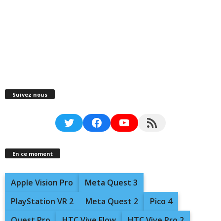
Suivez nous
Twitter
Facebook
YouTube
RSS Feed
En ce moment
Apple Vision Pro
Meta Quest 3
PlayStation VR 2
Meta Quest 2
Pico 4
Quest Pro
HTC Vive Flow
HTC Vive Pro 2