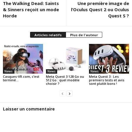
The Walking Dead: Saints
Une première image de
& Sinners reçoit un mode
l’Oculus Quest 2 ou Oculus
Horde
Quest S ?
Articles relatifs
Plus de l'auteur
News
News
News
Casques-VR.com, c’est
Meta Quest 3 128 Go ou
Meta Quest 3 : Les
terminé…
512 Go : quel modèle
premiers tests et avis
choisir ?
sont plutôt bons !
Laisser un commentaire