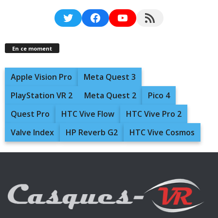
Twitter
Facebook
YouTube
RSS Feed
En ce moment
Apple Vision Pro
Meta Quest 3
PlayStation VR 2
Meta Quest 2
Pico 4
Quest Pro
HTC Vive Flow
HTC Vive Pro 2
Valve Index
HP Reverb G2
HTC Vive Cosmos