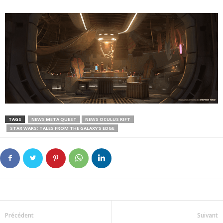
TAGS
NEWS META QUEST
NEWS OCULUS RIFT
STAR WARS: TALES FROM THE GALAXY’S EDGE
Précédent
Suivant