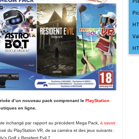
Pl
Pi
HT
Va
HT
arrivée d’un nouveau pack comprenant le
PlayStation
boutiques en ligne.
ste inchangé par rapport au précédent Mega Pack,
à savoir
osé du PlayStation VR, de sa caméra et des jeux suivants :
’s Golf + Resident Evil 7.