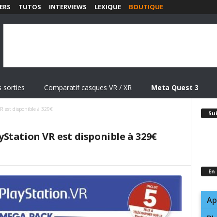
ERS
TUTOS
INTERVIEWS
LEXIQUE
BOUTIQUE
 sorties
Comparatif casques VR / XR
Meta Quest 3
R est disponible à 329€
Su
Station VR est disponible à 329€
En
Ap