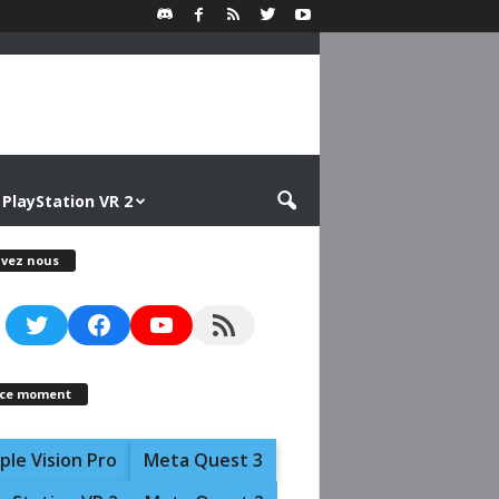
PlayStation VR 2
ivez nous
Twitter
Facebook
YouTube
RSS Feed
 ce moment
ple Vision Pro
Meta Quest 3