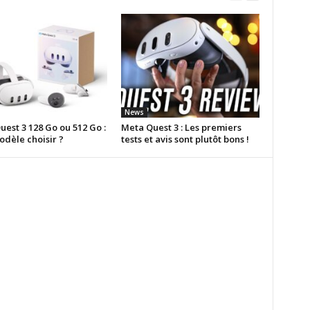
News
est 3 128 Go ou 512 Go :
Meta Quest 3 : Les premiers
odèle choisir ?
tests et avis sont plutôt bons !