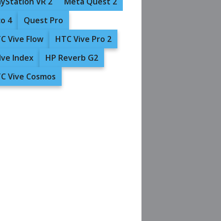
ayStation VR 2
Meta Quest 2
co 4
Quest Pro
C Vive Flow
HTC Vive Pro 2
lve Index
HP Reverb G2
C Vive Cosmos