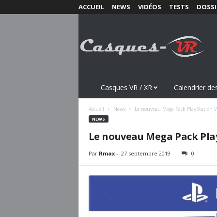
ACCUEIL
NEWS
VIDÉOS
TESTS
DOSSI
C
a
s
q
u
e
s
Casques VR / XR
Calendrier des
-
V
Accueil
News
Le nouveau Mega Pack PlayStation V
R
NEWS
.
Le nouveau Mega Pack Play
c
o
Par
Rmax
-
27 septembre 2019
0
m