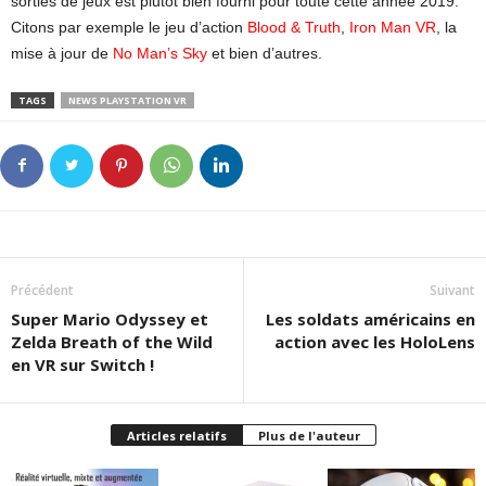
sorties de jeux est plutôt bien fourni pour toute cette année 2019.
Citons par exemple le jeu d’action
Blood & Truth
,
Iron Man VR
, la
mise à jour de
No Man’s Sky
et bien d’autres.
TAGS
NEWS PLAYSTATION VR
Précédent
Suivant
Super Mario Odyssey et
Les soldats américains en
Zelda Breath of the Wild
action avec les HoloLens
en VR sur Switch !
Articles relatifs
Plus de l'auteur