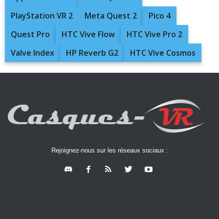
PlayStation VR 2
Meta Quest 2
Pico 4
Quest Pro
HTC Vive Flow
HTC Vive Pro 2
Valve Index
HP Reverb G2
HTC Vive Cosmos
Rejoignez-nous sur les réseaux sociaux :