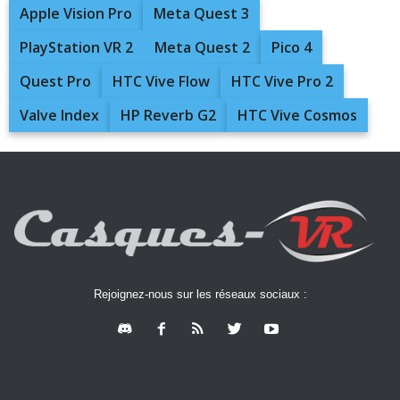
Apple Vision Pro
Meta Quest 3
PlayStation VR 2
Meta Quest 2
Pico 4
Quest Pro
HTC Vive Flow
HTC Vive Pro 2
Valve Index
HP Reverb G2
HTC Vive Cosmos
Rejoignez-nous sur les réseaux sociaux :