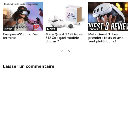
News
News
News
Casques-VR.com, c’est
Meta Quest 3 128 Go ou
Meta Quest 3 : Les
terminé…
512 Go : quel modèle
premiers tests et avis
choisir ?
sont plutôt bons !
Laisser un commentaire