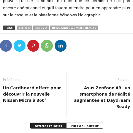
pouvoir l’utiliser. Il semble en effet que ce dernier ne soit pas
encore opérationnel et qu’il faudra attendre pour en apprendre plus
sur le casque et la plateforme Windows Holographic.
TAGS
CES 2017
LENOVO
NEWS WINDOWS MIXED REALITY
Précédent
Suivant
Un Cardboard offert pour
Asus Zenfone AR : un
découvrir la nouvelle
smartphone de réalité
Nissan Micra à 360°
augmentée et Daydream
Ready
Articles relatifs
Plus de l'auteur