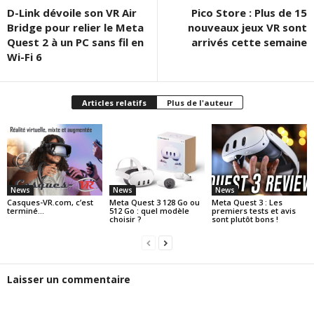
D-Link dévoile son VR Air
Pico Store : Plus de 15
Bridge pour relier le Meta
nouveaux jeux VR sont
Quest 2 à un PC sans fil en
arrivés cette semaine
Wi-Fi 6
Articles relatifs
Plus de l'auteur
News
News
News
Casques-VR.com, c’est
Meta Quest 3 128 Go ou
Meta Quest 3 : Les
terminé…
512 Go : quel modèle
premiers tests et avis
choisir ?
sont plutôt bons !
Laisser un commentaire