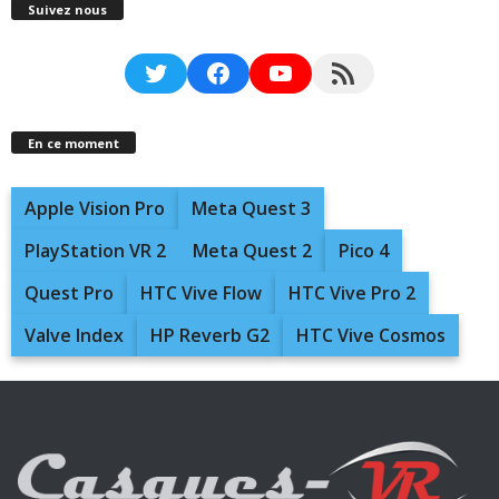
Suivez nous
Twitter
Facebook
YouTube
RSS Feed
En ce moment
Apple Vision Pro
Meta Quest 3
PlayStation VR 2
Meta Quest 2
Pico 4
Quest Pro
HTC Vive Flow
HTC Vive Pro 2
Valve Index
HP Reverb G2
HTC Vive Cosmos