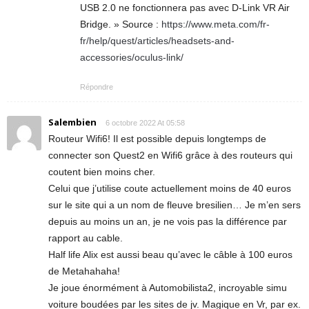
USB 2.0 ne fonctionnera pas avec D-Link VR Air
Bridge. » Source :
https://www.meta.com/fr-
fr/help/quest/articles/headsets-and-
accessories/oculus-link/
Répondre
Salembien
6 octobre 2022 At 05:58
Routeur Wifi6! Il est possible depuis longtemps de
connecter son Quest2 en Wifi6 grâce à des routeurs qui
coutent bien moins cher.
Celui que j’utilise coute actuellement moins de 40 euros
sur le site qui a un nom de fleuve bresilien… Je m’en sers
depuis au moins un an, je ne vois pas la différence par
rapport au cable.
Half life Alix est aussi beau qu’avec le câble à 100 euros
de Metahahaha!
Je joue énormément à Automobilista2, incroyable simu
voiture boudées par les sites de jv. Magique en Vr, par ex.