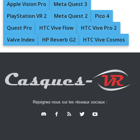
Apple Vision Pro
Meta Quest 3
PlayStation VR 2
Meta Quest 2
Pico 4
Quest Pro
HTC Vive Flow
HTC Vive Pro 2
Valve Index
HP Reverb G2
HTC Vive Cosmos
Rejoignez-nous sur les réseaux sociaux :