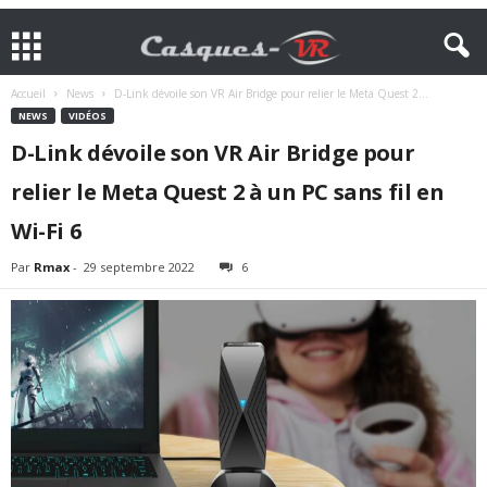
Accueil
News
D-Link dévoile son VR Air Bridge pour relier le Meta Quest 2...
NEWS
VIDÉOS
D-Link dévoile son VR Air Bridge pour
relier le Meta Quest 2 à un PC sans fil en
Wi-Fi 6
Par
Rmax
-
29 septembre 2022
6