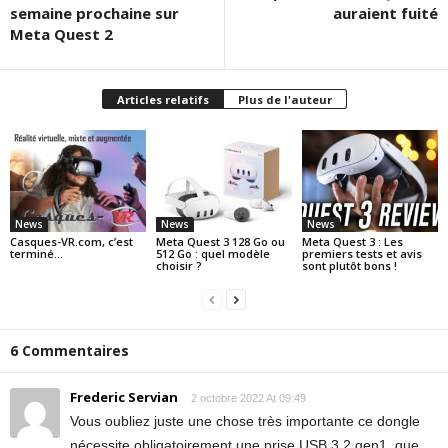
semaine prochaine sur
auraient fuité
Meta Quest 2
Articles relatifs
Plus de l'auteur
News
News
News
Casques-VR.com, c’est
Meta Quest 3 128 Go ou
Meta Quest 3 : Les
terminé…
512 Go : quel modèle
premiers tests et avis
choisir ?
sont plutôt bons !
6 Commentaires
Frederic Servian
2 octobre 2022 At 09:49
Vous oubliez juste une chose très importante ce dongle
nécessite obligatoirement une prise USB 3.2 gen1, que