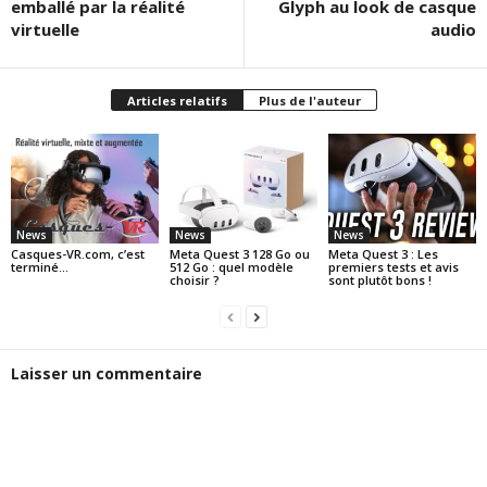
emballé par la réalité
Glyph au look de casque
virtuelle
audio
Articles relatifs
Plus de l'auteur
News
News
News
Casques-VR.com, c’est
Meta Quest 3 128 Go ou
Meta Quest 3 : Les
terminé…
512 Go : quel modèle
premiers tests et avis
choisir ?
sont plutôt bons !
Laisser un commentaire