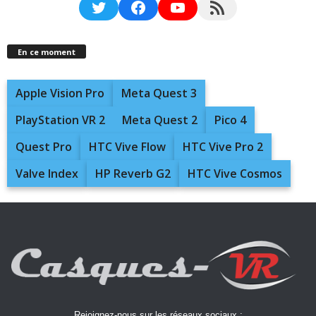
Twitter
Facebook
YouTube
RSS Feed
En ce moment
Apple Vision Pro
Meta Quest 3
PlayStation VR 2
Meta Quest 2
Pico 4
Quest Pro
HTC Vive Flow
HTC Vive Pro 2
Valve Index
HP Reverb G2
HTC Vive Cosmos
Rejoignez-nous sur les réseaux sociaux :