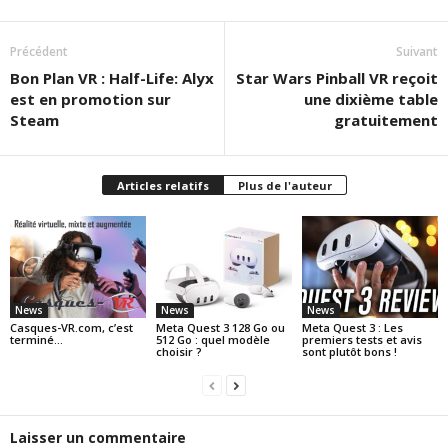
Précédent
Suivant
Bon Plan VR : Half-Life: Alyx
Star Wars Pinball VR reçoit
est en promotion sur
une dixième table
Steam
gratuitement
Articles relatifs
Plus de l'auteur
News
News
News
Casques-VR.com, c’est
Meta Quest 3 128 Go ou
Meta Quest 3 : Les
terminé…
512 Go : quel modèle
premiers tests et avis
choisir ?
sont plutôt bons !
Laisser un commentaire