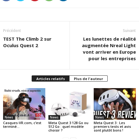
Précédent
Suivant
TEST The Climb 2 sur
Les lunettes de réalité
Oculus Quest 2
augmentée Nreal Light
vont arriver en Europe
pour les entreprises
Articles relatifs
Plus de l'auteur
News
News
News
Casques-VR.com, c’est
Meta Quest 3 128 Go ou
Meta Quest 3 : Les
terminé…
512 Go : quel modèle
premiers tests et avis
choisir ?
sont plutôt bons !