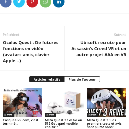
Précédent
Suivant
Oculus Quest : De futures
Ubisoft recrute pour
fonctions en vidéo
Assassin’s Creed VR et un
(avatars amis, clavier
autre projet AAA en VR
Apple…)
Articles relatifs
Plus de l'auteur
News
News
News
Casques-VR.com, c’est
Meta Quest 3 128 Go ou
Meta Quest 3 : Les
terminé…
512 Go : quel modèle
premiers tests et avis
choisir ?
sont plutôt bons !