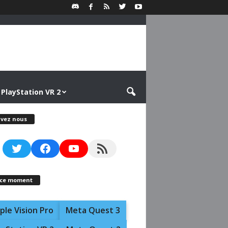
PlayStation VR 2
ivez nous
Twitter
Facebook
YouTube
RSS Feed
 ce moment
ple Vision Pro
Meta Quest 3