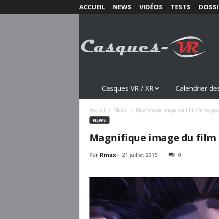
ACCUEIL
NEWS
VIDÉOS
TESTS
DOSSI
C
a
s
q
u
e
s
Casques VR / XR
Calendrier des
-
V
Accueil
News
Magnifique image du film Henry pou
R
NEWS
.
Magnifique image du film 
c
o
Par
Rmax
-
21 juillet 2015
0
m