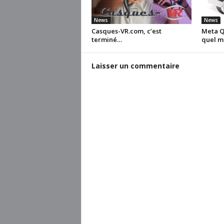
News
News
Casques-VR.com, c’est
Meta Qu
terminé…
quel m
Laisser un commentaire