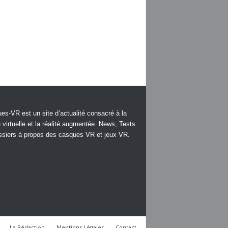
es-VR est un site d’actualité consacré à la
é virtuelle et la réalité augmentée. News, Tests
ssiers à propos des casques VR et jeux VR.
La Rédaction
Mentions Légales
Contact