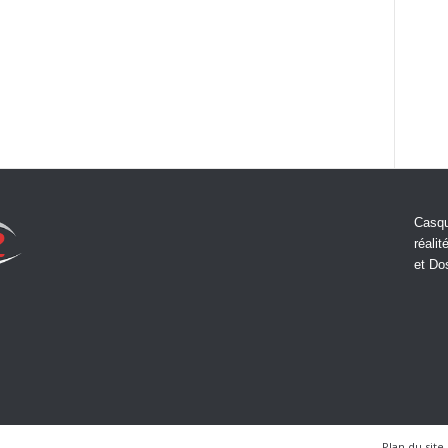
Casqu
réalit
et Do
Plan du site