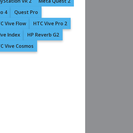
ayStation VR 2
Meta Quest 2
co 4
Quest Pro
C Vive Flow
HTC Vive Pro 2
lve Index
HP Reverb G2
C Vive Cosmos