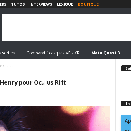
ERS
TUTOS
INTERVIEWS
LEXIQUE
BOUTIQUE
 sorties
Comparatif casques VR / XR
Meta Quest 3
r Oculus Rift
Su
Henry pour Oculus Rift
En
Ap