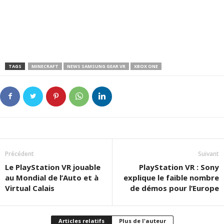
TAGS
MINECRAFT
NEWS SAMSUNG GEAR VR
XBOX ONE
Précédent
Suivant
Le PlayStation VR jouable
PlayStation VR : Sony
au Mondial de l’Auto et à
explique le faible nombre
Virtual Calais
de démos pour l’Europe
Articles relatifs
Plus de l'auteur