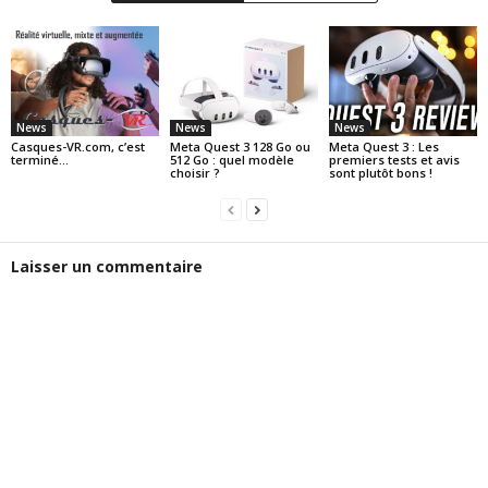
News
News
News
Casques-VR.com, c’est
Meta Quest 3 128 Go ou
Meta Quest 3 : Les
terminé…
512 Go : quel modèle
premiers tests et avis
choisir ?
sont plutôt bons !
Laisser un commentaire