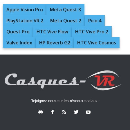
Apple Vision Pro
Meta Quest 3
PlayStation VR 2
Meta Quest 2
Pico 4
Quest Pro
HTC Vive Flow
HTC Vive Pro 2
Valve Index
HP Reverb G2
HTC Vive Cosmos
Rejoignez-nous sur les réseaux sociaux :