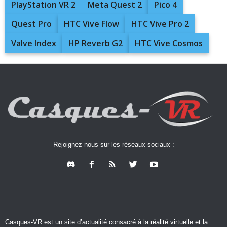
PlayStation VR 2
Meta Quest 2
Pico 4
Quest Pro
HTC Vive Flow
HTC Vive Pro 2
Valve Index
HP Reverb G2
HTC Vive Cosmos
Rejoignez-nous sur les réseaux sociaux :
Casques-VR est un site d’actualité consacré à la réalité virtuelle et la