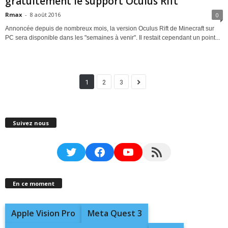
gratuitement le support Oculus Rift
Rmax
-
8 août 2016
0
Annoncée depuis de nombreux mois, la version Oculus Rift de Minecraft sur
PC sera disponible dans les "semaines à venir". Il restait cependant un point...
1
2
3
Suivez nous
Twitter
Facebook
YouTube
RSS Feed
En ce moment
Apple Vision Pro
Meta Quest 3