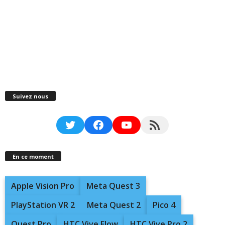
Suivez nous
Twitter
Facebook
YouTube
RSS Feed
En ce moment
Apple Vision Pro
Meta Quest 3
PlayStation VR 2
Meta Quest 2
Pico 4
Quest Pro
HTC Vive Flow
HTC Vive Pro 2