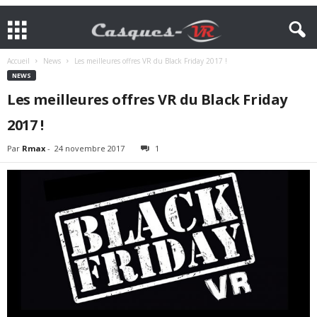
Accueil
News
Les meilleures offres VR du Black Friday 2017 !
NEWS
Les meilleures offres VR du Black Friday
2017 !
Par
Rmax
-
24 novembre 2017
1