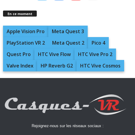
En ce moment
Apple Vision Pro
Meta Quest 3
PlayStation VR 2
Meta Quest 2
Pico 4
Quest Pro
HTC Vive Flow
HTC Vive Pro 2
Valve Index
HP Reverb G2
HTC Vive Cosmos
Rejoignez-nous sur les réseaux sociaux :